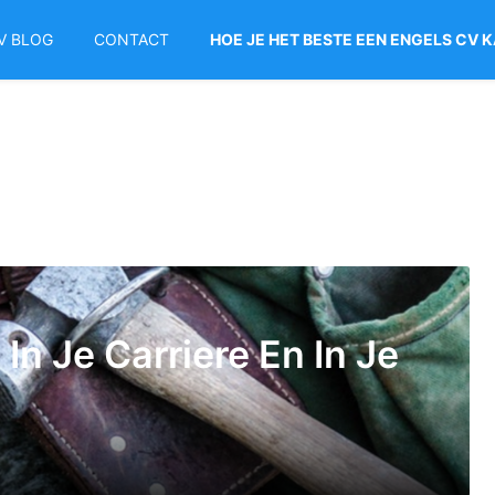
V BLOG
CONTACT
HOE JE HET BESTE EEN ENGELS CV 
In Je Carriere En In Je